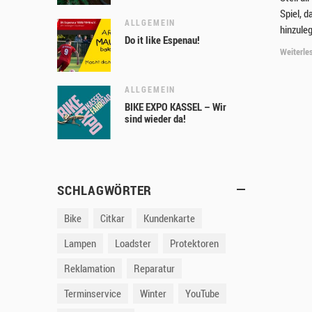
Spiel, d
ALLGEMEIN
hinzule
Do it like Espenau!
Weiterle
ALLGEMEIN
BIKE EXPO KASSEL – Wir
sind wieder da!
SCHLAGWÖRTER
Bike
Citkar
Kundenkarte
Lampen
Loadster
Protektoren
Reklamation
Reparatur
Terminservice
Winter
YouTube