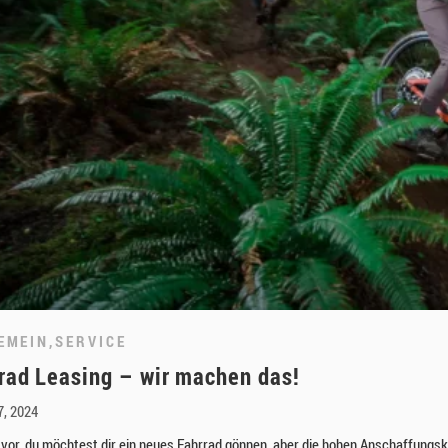
EMEIN
,
SERVICE
rad Leasing – wir machen das!
7, 2024
ir vor, du möchtest dir ein neues Fahrrad gönnen, aber die hohen Anschaffung