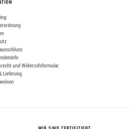
ATION
ing
verordnung
um
utz
ausschluss
ndeninfo
srecht und Widerrufsformular
& Lieferung
weisen
WIR SIND ZERTIFIZIERT