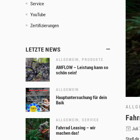
Service
YouTube
Zertifizierungen
LETZTE NEWS
ALLGEMEIN
,
PRODUKTE
AMFLOW – Leistung kann so
schön sein!
ALLGEMEIN
Hauptuntersuchung für dein
Baik
ALLG
Fahr
ALLGEMEIN
,
SERVICE
Fahrrad Leasing – wir
Juli 
machen das!
Stell d