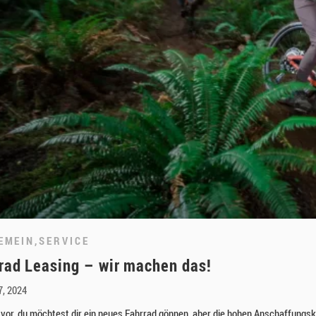
EMEIN
,
SERVICE
rad Leasing – wir machen das!
7, 2024
ir vor, du möchtest dir ein neues Fahrrad gönnen, aber die hohen Anschaffung