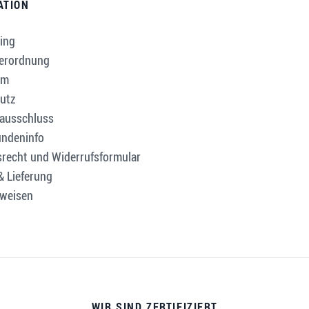
ATION
ing
verordnung
um
utz
ausschluss
ndeninfo
srecht und Widerrufsformular
& Lieferung
weisen
WIR SIND ZERTIFIZIERT