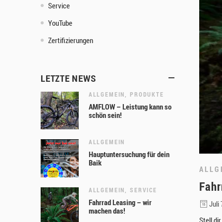
Service
YouTube
Zertifizierungen
LETZTE NEWS
ALLGEMEIN
,
PRODUKTE
AMFLOW – Leistung kann so
schön sein!
ALLGEMEIN
Hauptuntersuchung für dein
Baik
ALLG
Fahr
ALLGEMEIN
,
SERVICE
Fahrrad Leasing – wir
Juli 
machen das!
Stell d