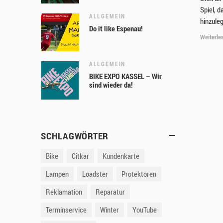
Spiel, d
ALLGEMEIN
hinzule
Do it like Espenau!
Weiterle
ALLGEMEIN
BIKE EXPO KASSEL – Wir
sind wieder da!
SCHLAGWÖRTER
Bike
Citkar
Kundenkarte
Lampen
Loadster
Protektoren
Reklamation
Reparatur
Terminservice
Winter
YouTube