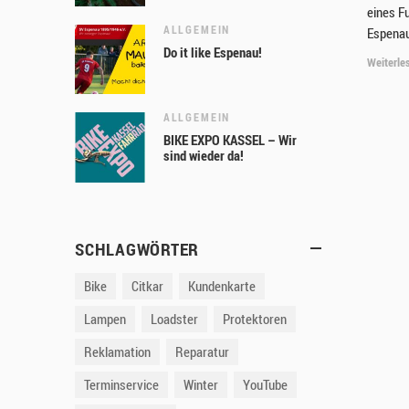
eines F
ALLGEMEIN
Espenau
Do it like Espenau!
Weiterle
ALLGEMEIN
BIKE EXPO KASSEL – Wir
sind wieder da!
SCHLAGWÖRTER
Bike
Citkar
Kundenkarte
Lampen
Loadster
Protektoren
Reklamation
Reparatur
Terminservice
Winter
YouTube