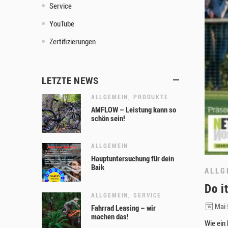
Service
YouTube
Zertifizierungen
LETZTE NEWS
ALLGEMEIN
,
PRODUKTE
AMFLOW – Leistung kann so
schön sein!
ALLGEMEIN
Hauptuntersuchung für dein
Baik
ALLG
Do i
ALLGEMEIN
,
SERVICE
Mai 
Fahrrad Leasing – wir
machen das!
Wie ein