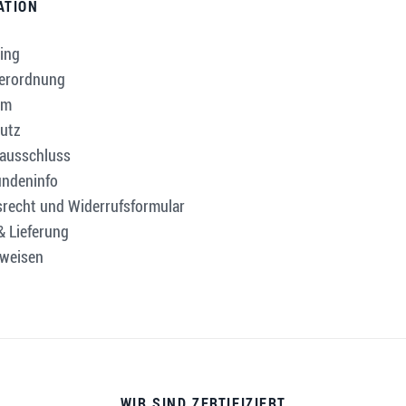
ATION
ing
verordnung
um
utz
ausschluss
ndeninfo
srecht und Widerrufsformular
& Lieferung
weisen
WIR SIND ZERTIFIZIERT